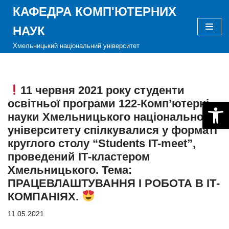
КАФЕДРА КОМП'ЮТЕРНИХ
Перейти
НАУК
до
Хмельницький національний університет
вмісту
11 червня 2021 року студенти
освітньої програми 122-Комп’ютерні
Відкри
науки Хмельницького національного
університету спілкувалися у форматі
круглого столу “Students IT-meet”,
проведений ІТ-кластером
Хмельницького. Тема:
ПРАЦЕВЛАШТУВАННЯ І РОБОТА В ІТ-
КОМПАНІЯХ.
11.05.2021