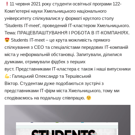
11 червня 2021 року студенти освітньої програми 122-
Комп’ютерні науки Хмельницького національного
університету спілкувалися у форматі круглого столу
‘Students IT-meet’, проведений ІТ-кластером Хмельницького.
Тема: ПРАЦЕВЛАШТУВАННЯ І РОБОТА В ІТ-КОМПАНІЯХ.
Students IT-meet – це крута можливість прямого
спілкування з CEO та спеціалістами передових ІТ-компаній
міста у неформальній обстановці. Запитували, ділилися
думками, отримували фідбек з перших
вуст. Представниками ІТ-кластера є також і наші випускники
: Галицький Олександр та Тершівський
Віктор. Студентам дуже подобаються зустрічі з
представниками ІТ-фірм міста Хмельницького, тому ми
сподіваємось на подальшу співпрацю.