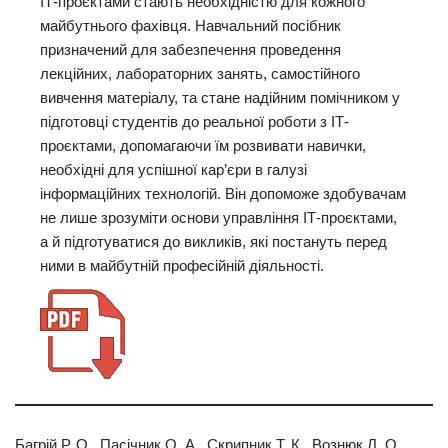
ІТ-проєктами стають необхідністю для кожного
майбутнього фахівця. Навчальний посібник
призначений для забезпечення проведення
лекційних, лабораторних занять, самостійного
вивчення матеріалу, та стане надійним помічником у
підготовці студентів до реальної роботи з ІТ-
проєктами, допомагаючи їм розвивати навички,
необхідні для успішної кар’єри в галузі
інформаційних технологій. Він допоможе здобувачам
не лише зрозуміти основи управління ІТ-проєктами,
а й підготуватися до викликів, які постануть перед
ними в майбутній професійній діяльності.
Багрій Р. О., Пасічник О. А., Скрипник Т. К., Вознюк Л. О.