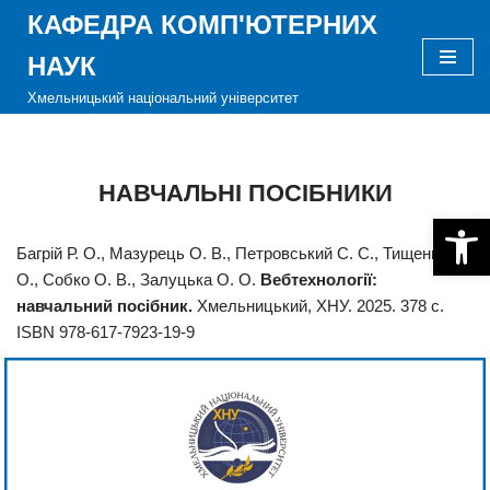
КАФЕДРА КОМП'ЮТЕРНИХ
Перейти
НАУК
до
Хмельницький національний університет
вмісту
НАВЧАЛЬНІ ПОСІБНИКИ
Відкри
Багрій Р. О., Мазурець О. В., Петровський С. С., Тищенко О.
О., Собко О. В., Залуцька О. О.
Вебтехнології:
навчальний посібник.
Хмельницький, ХНУ. 2025. 378 с.
ISBN 978-617-7923-19-9