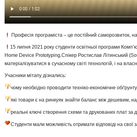
Професія програміста – це постійний саморозвиток, нав
15 липня 2021 року студенти освітньої програми Комп’ю
Home Device Prototyping.Спікер Ростислав Літинський (Sof
матеріалізуватися в сучасному світі технологій, і на влас
Учасники мітапу дізнались:
чому необхідно проводити техніко-економічне обґрунтув
які товари є на ринкуяк знайти баланс між дешевим, н
реальні ключі створення схеми та друкованих плат за
Студенти мали можливість отримати відповіді на свої 