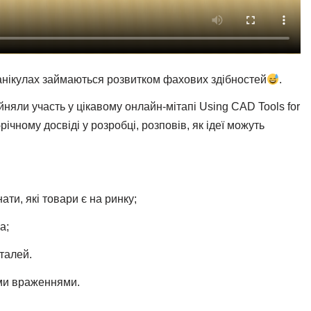
 канікулах займаються розвитком фахових здібностей
.
няли участь у цікавому онлайн-мітапі Using CAD Tools for
ічному досвіді у розробці, розповів, як ідеї можуть
ти, які товари є на ринку;
а;
еталей.
їми враженнями.