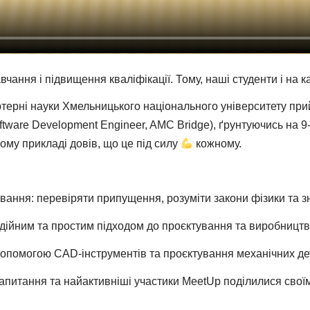
чання і підвищення кваліфікації. Тому, наші студенти і на
терні науки Хмельницького національного університету прий
tware Development Engineer, AMC Bridge), ґрунтуючись на 9-р
ному прикладі довів, що це під силу
кожному.
ання: перевіряти припущення, розуміти закони фізики та зна
адійним та простим підходом до проєктування та виробництв
 допомогою CAD-інструментів та проєктування механічних д
запитання та найактивніші участики MeetUp поділилися сво