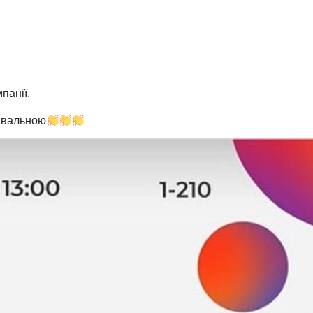
панії.
навальною