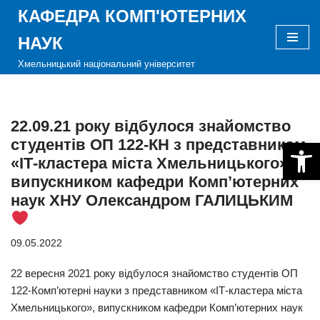
КАФЕДРА КОМП'ЮТЕРНИХ
Перейти
НАУК
до
Хмельницький національний університет
вмісту
22.09.21 року відбулося знайомство
студентів ОП 122-КН з представником
Відкри
«ІТ-кластера міста Хмельницького»,
випускником кафедри Комп’ютерних
наук ХНУ Олександром ГАЛИЦЬКИМ
09.05.2022
22 вересня 2021 року відбулося знайомство студентів ОП
122-Комп’ютерні науки з представником «ІТ-кластера міста
Хмельницького», випускником кафедри Комп’ютерних наук