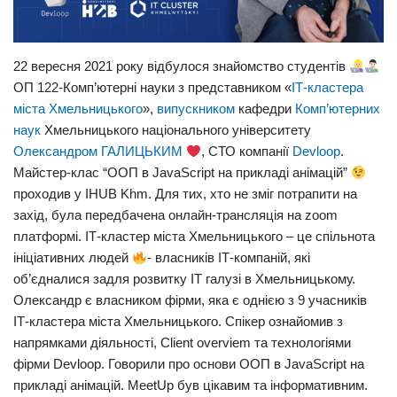
22 вересня 2021 року відбулося знайомство студентів
ОП 122-Комп’ютерні науки з представником «
ІТ-кластера
міста Хмельницького
»,
випускником
кафедри
Комп’ютерних
наук
Хмельницького національного університету
Олександром ГАЛИЦЬКИМ
, СТО компанії
Devloop
.
Майстер-клас “ООП в JavaScript на прикладі анімацій”
проходив у IHUB Khm. Для тих, хто не зміг потрапити на
захід, була передбачена онлайн-трансляція на zoom
платформі. ІТ-кластер міста Хмельницького – це спільнота
ініціативних людей
- власників ІТ-компаній, які
об’єдналися задля розвитку ІТ галузі в Хмельницькому.
Олександр є власником фірми, яка є однією з 9 учасників
ІТ-кластера міста Хмельницького. Спікер ознайомив з
напрямками діяльності, Client overviem та технологіями
фірми Devloop. Говорили про основи ООП в JavaScript на
прикладі анімацій. MeetUp був цікавим та інформативним.