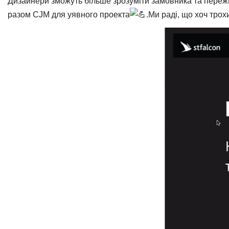
Дизайнери зможуть більше зрозуміти замовника та пережи
разом CJM для уявного проекта
.Ми раді, що хоч тро