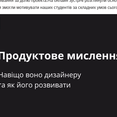
вання за долю проекта.На онлайн зустрічі розглянули осно
хи змогли мотивувати наших студентів за складних умов сьо