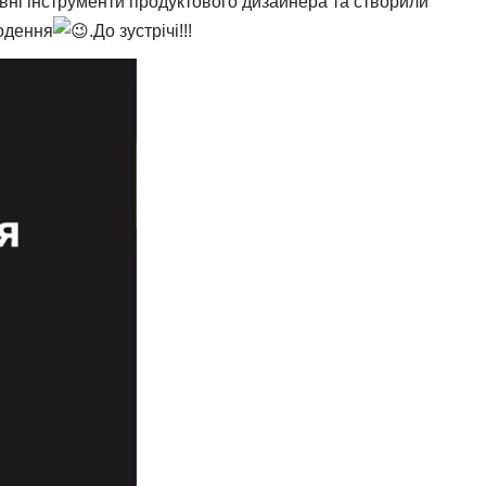
вні інструменти продуктового дизайнера та створили
годення
.До зустрічі!!!