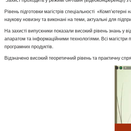
Захист проходить у режимі он-лайн (відеоконференції) з 
Рівень підготовки магістрів спеціальності «Комп’ютерні 
наукову новизну та виконані на теми, актуальні для підпри
На захисті випускники показали високий рівень знань у в
апаратом та інформаційними технологіями. Всі магістри 
програмних продуктів.
Відзначено високий теоретичний рівень та практичну спря