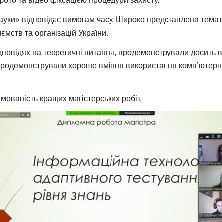
фото та відео фіксацією процедури захисту.
науки» відповідає вимогам часу. Широко представлена темати
ємств та організацій України.
ідповідях на теоретичні питання, продемонстрували досить 
продемонстрували хороше вміння використання комп’ютерної
мованість кращих магістерських робіт.