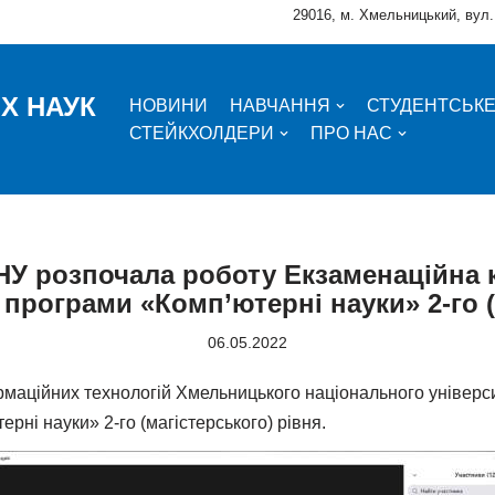
29016, м. Хмельницький, вул.
Х НАУК
НОВИНИ
НАВЧАННЯ
СТУДЕНТСЬК
СТЕЙКХОЛДЕРИ
ПРО НАС
ХНУ розпочала роботу Екзаменаційна 
програми «Комп’ютерні науки» 2-го (
06.05.2022
ормаційних технологій Хмельницького національного універс
рні науки» 2-го (магістерського) рівня.