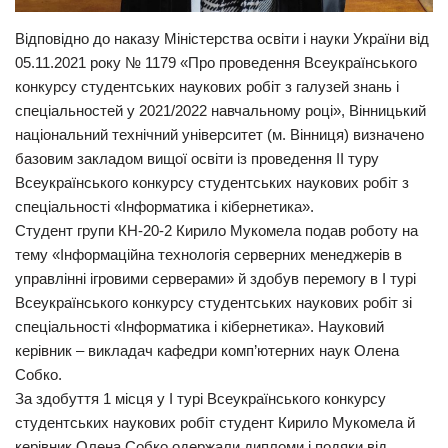
Відповідно до наказу Міністерства освіти і науки України від
05.11.2021 року № 1179 «Про проведення Всеукраїнського
конкурсу студентських наукових робіт з галузей знань і
спеціальностей у 2021/2022 навчальному році», Вінницький
національний технічний університет (м. Вінниця) визначено
базовим закладом вищої освіти із проведення II туру
Всеукраїнського конкурсу студентських наукових робіт з
спеціальності «Інформатика і кібернетика».
Студент групи КН-20-2 Кирило Мукомела подав роботу на
тему «Інформаційна технологія серверних менеджерів в
управлінні ігровими серверами» й здобув перемогу в І турі
Всеукраїнського конкурсу студентських наукових робіт зі
спеціальності «Інформатика і кібернетика». Науковий
керівник – викладач кафедри комп’ютерних наук Олена
Собко.
За здобуття 1 місця у І турі Всеукраїнського конкурсу
студентських наукових робіт студент Кирило Мукомела й
керівник Олена Собко одержали дипломи і подяки від