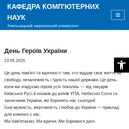
КАФЕДРА КОМП'ЮТЕРНИХ
Перейти
НАУК
до
Хмельницький національний університет
вмісту
День Героїв України
Відкри
23.05.2025
Це день пам’яті та вдячності тим, хто віддав своє життя за
свободу, незалежність і гідність нашої держави. Це день,
коли ми згадуємо героїв усіх поколінь — від лицарів
Київської Русі й козаків до воїнів УПА, Небесної Сотні та
захисників України, які боронять нас сьогодні!
Їхня мужність, жертовність і любов до України — приклад
для кожного з нас.
Ми пам’ятаємо. Ми вдячні. Ми боремося далі.