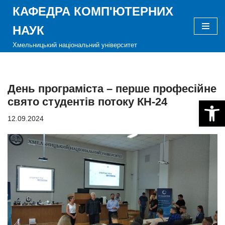
КАФЕДРА КОМП'ЮТЕРНИХ
Перейти
НАУК
до
Хмельницький національний університет
вмісту
День програміста – перше професійне
свято студентів потоку КН-24
Відкри
12.09.2024