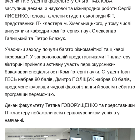
вчених та студентів факультету Ольга ПАВЛОВА,
заступник декана з наукової та міжнародної роботи Сергій
ЛИСЕНКО, голова та члени студентської ради ФІТ,
представники ІТ- кластера м. Хмельницького, у тому числі
випускники кафедри комп’ютерних наук Олександр
Галицький та Петро Блажук.
Учасники заходу почули багато різноманітної та цікавої
інформації. У запропонованій представниками ІТ-кластеру
вікторині прийняли активну участь першокурсники-
бакалаври спеціальності Комп’ютерні науки. Студент Іван
ГЕСЬ набрав 80 балів, Дмитро ПОЛІЩУК набрав 60 балів,
продемонструвавши чудові фахові знання й зовсім небагато
програвши переможцю.
Декан факультету Тетяна ГОВОРУЩЕНКО та представники
ІТ-кластеру побажали всім першокурсникам успіхів у
навчанні.