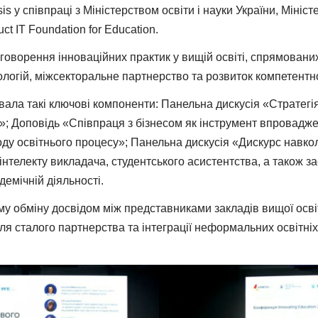
s у співпраці з Міністерством освіти і науки України, Мініс
t IT Foundation for Education.
оворення інноваційних практик у вищій освіті, спрямовани
ологій, міжсекторальне партнерство та розвиток компетентн
ала такі ключові компоненти: Панельна дискусія «Стратегі
у»; Доповідь «Співпраця з бізнесом як інструмент впровадж
ду освітнього процесу»; Панельна дискусія «Дискурс навколо
нтелекту викладача, студентського асистентства, а також з
емічній діяльності.
 обміну досвідом між представниками закладів вищої освіти
ля сталого партнерства та інтеграції неформальних освітніх