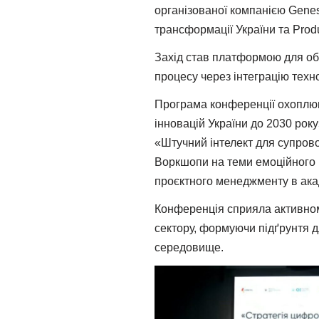
організованої компанією Genesi
трансформації України та Produc
Захід став платформою для обг
процесу через інтеграцію техн
Програма конференції охоплюв
інновацій України до 2030 рок
«Штучний інтелект для супрово
Воркшопи на теми емоційного і
проєктного менеджменту в акад
Конференція сприяла активному
сектору, формуючи підґрунтя д
середовище.