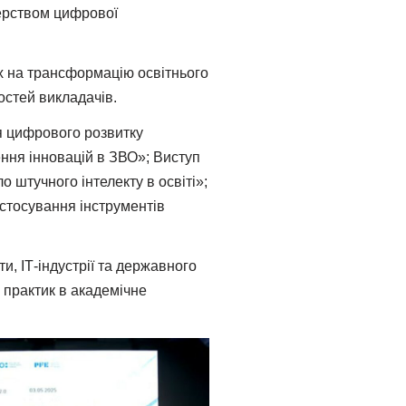
терством цифрової
х на трансформацію освітнього
остей викладачів.
я цифрового розвитку
ення інновацій в ЗВО»; Виступ
 штучного інтелекту в освіті»;
астосування інструментів
, ІТ-індустрії та державного
 практик в академічне