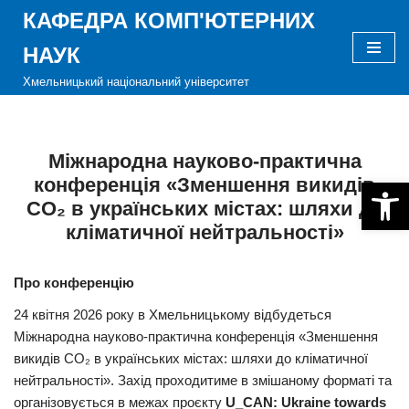
КАФЕДРА КОМП'ЮТЕРНИХ
Перейти
НАУК
до
Хмельницький національний університет
вмісту
Міжнародна науково-практична
конференція «Зменшення викидів
Відкри
CO₂ в українських містах: шляхи до
кліматичної нейтральності»
Про конференцію
24 квітня 2026 року в Хмельницькому відбудеться
Міжнародна науково-практична конференція «Зменшення
викидів CO₂ в українських містах: шляхи до кліматичної
нейтральності». Захід проходитиме в змішаному форматі та
організовується в межах проєкту
U_CAN: Ukraine towards