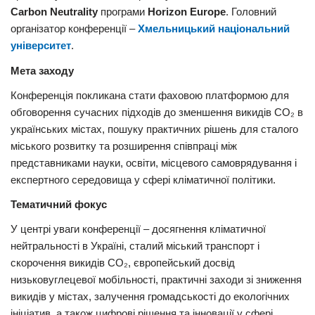
Carbon Neutrality
програми
Horizon Europe
. Головний
організатор конференції –
Хмельницький національний
університет
.
Мета заходу
Конференція покликана стати фаховою платформою для
обговорення сучасних підходів до зменшення викидів CO₂ в
українських містах, пошуку практичних рішень для сталого
міського розвитку та розширення співпраці між
представниками науки, освіти, місцевого самоврядування і
експертного середовища у сфері кліматичної політики.
Тематичний фокус
У центрі уваги конференції – досягнення кліматичної
нейтральності в Україні, сталий міський транспорт і
скорочення викидів CO₂, європейський досвід
низьковуглецевої мобільності, практичні заходи зі зниження
викидів у містах, залучення громадськості до екологічних
ініціатив, а також цифрові рішення та інновації у сфері