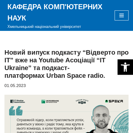
КАФЕДРА КОМП'ЮТЕРНИХ
Перейти
НАУК
до
Хмельницький національний університет
вмісту
Новий випуск подкасту “Відверто про
IT” вже на Youtube Асоціації “IT
Відкри
Ukraine” та подкаст-
платформах Urban Space radio.
01.05.2023