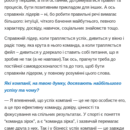
роботу першим, а піти останнім, дотримуватися правил та
процесів, бути позитивним прикладом для інших. А ось
справжніх лідерів – ні, бо робити правильні речі вимагає
більшого: інтуїції, чіткого бачення майбутнього, певного
характеру, досвіду, навичок, соціальних знайомств тощо.
Справжній лідер, коли трапляється успіх, дивиться у вікно і
радіє тому, яка крута в нього команда, а коли трапляється
фейл – дивиться у дзеркало і ставить собі питання, що я
зробив не так (а не навпаки).Так ось, прагнути треба до
постійної самовдосконалості та до того, щоб бути
справжнім лідером, у повному розумінні цього слова.
Які компанії, на твою думку, досягають найбільшого
успіху та чому?
— Я впевнений, що успіх компанії — це не про особисте его,
а це про ефективну команду, довіру, цінності та
фокусування на спільних результатах. У спорті є поняття
“команда зірок”, а є “команда зірка”, і зазвичай перемагає
саме друга з них. Так і у бізнесі: успіх компанії — це завжди