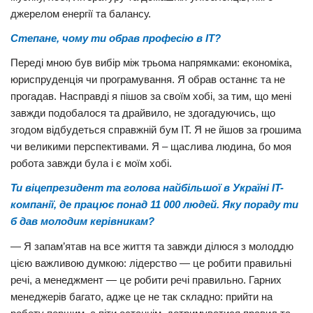
джерелом енергії та балансу.
Степане, чому ти обрав професію в IT?
Переді мною був вибір між трьома напрямками: економіка,
юриспруденція чи програмування. Я обрав останнє та не
прогадав. Насправді я пішов за своїм хобі, за тим, що мені
завжди подобалося та драйвило, не здогадуючись, що
згодом відбудеться справжній бум IT. Я не йшов за грошима
чи великими перспективами. Я – щаслива людина, бо моя
робота завжди була і є моїм хобі.
Ти віцепрезидент та голова найбільшої в Україні IT-
компанії, де працює понад 11 000 людей. Яку пораду ти
б дав молодим керівникам?
— Я запам’ятав на все життя та завжди ділюся з молоддю
цією важливою думкою: лідерство — це робити правильні
речі, а менеджмент — це робити речі правильно. Гарних
менеджерів багато, адже це не так складно: прийти на