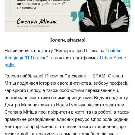
Колеги, вітаємо!
Новий випуск подкасту “Відверто про IT” вже на
Youtube
Асоціації “IT Ukraine”
та подкаст-платформах
Urban Space
radio
.
Голова найбільшої IT-компанії в Україні — ЕPАМ, Степан
Мітіш поділився історією свого дитинства, вибору професії,
кар’єрного шляху, а також особистими переживаннями,
переконаннями та життєвими принципами. Ведучі подкасту
Дмитро Мельникович та Надія Гульчук відкрито запитали
Степана Мітіша про: пріоритети в житті та на роботі, а також
правильне розподілення власних ресурсів;про роль родини,
менторів та професійного оточення в його становленні;про
музику, хобі, літературу та домашніх улюбленців, які є