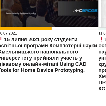
6.07.2021
11.0
15 липня 2021 року студенти
освітньої програми Комп’ютерні науки
ос
Хмельницького національного
на
університету прийняли участь у
ун
цікавому онлайн-мітапі Using CAD
кр
Tools for Home Device Prototyping.
пр
Хм
ПР
КО