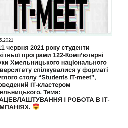
5.2021
11 червня 2021 року студенти
вітньої програми 122-Комп’ютерні
уки Хмельницького національного
іверситету спілкувалися у форматі
углого столу “Students IT-meet”,
оведений ІТ-кластером
ельницького. Тема:
АЦЕВЛАШТУВАННЯ І РОБОТА В ІТ-
МПАНІЯХ.