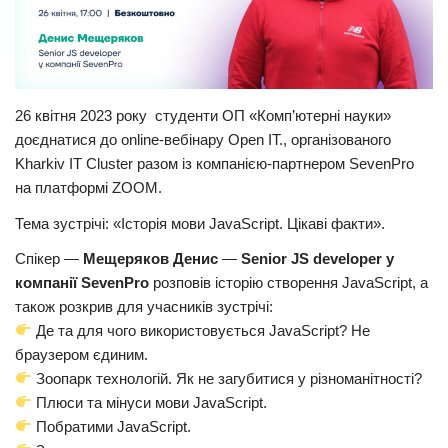
26 квітня 2023 року студенти ОП «Комп’ютерні науки»
доєднатися до online-вебінару Open IT., організованого
Kharkiv IT Cluster разом із компанією-партнером SevenPro
на платформі ZOOM.
Тема зустрічі: «Історія мови JavaScript. Цікаві факти».
Спікер —
Мещеряков Денис
—
Senior JS developer у
компанії SevenPro
розповів історію створення JavaScript, а
також розкрив для учасників зустрічі:
Де та для чого використовується JavaScript? Не
браузером єдиним.
Зоопарк технологій. Як не загубитися у різноманітності?
Плюси та мінуси мови JavaScript.
Побратими JavaScript.