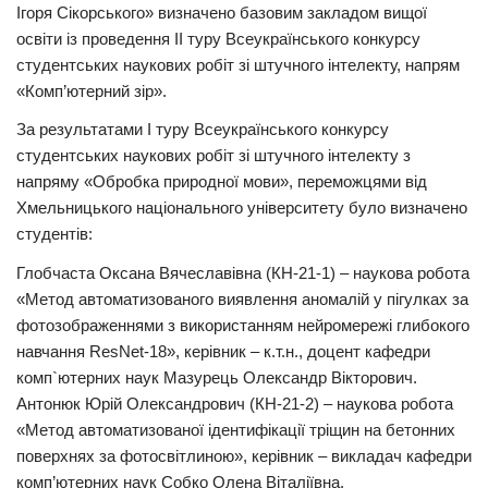
Ігоря Сікорського» визначено базовим закладом вищої
освіти із проведення II туру Всеукраїнського конкурсу
студентських наукових робіт зі штучного інтелекту, напрям
«Комп’ютерний зір».
За результатами I туру Всеукраїнського конкурсу
студентських наукових робіт зі штучного інтелекту з
напряму «Обробка природної мови», переможцями від
Хмельницького національного університету було визначено
студентів:
Глобчаста Оксана Вячеславівна (КН-21-1) – наукова робота
«Метод автоматизованого виявлення аномалій у пігулках за
фотозображеннями з використанням нейромережі глибокого
навчання ResNet-18», керівник – к.т.н., доцент кафедри
комп`ютерних наук Мазурець Олександр Вікторович.
Антонюк Юрій Олександрович (КН-21-2) – наукова робота
«Метод автоматизованої ідентифікації тріщин на бетонних
поверхнях за фотосвітлиною», керівник – викладач кафедри
комп’ютерних наук Собко Олена Віталіївна.