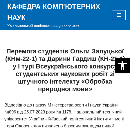
КАФЕДРА КОМП'ЮТЕРНИХ
Перейти
НАУК
до
Хмельницький національний університет
вмісту
Перемога студентів Ольги Залуцької
(КНм-22-1) та Дарини Гардиш (КН-21-1)
Відкри
у І турі Всеукраїнського конкурсу
студентських наукових робіт зі
штучного інтелекту «Обробка
природної мови»
Відповідно до наказу Міністерства освіти і науки України
№896 від 25.07.2023 року № 1179, Національний технічний
університет України «Київський політехнічний інститут імені
Ігоря Сікорського» визначено базовим закладом вищої