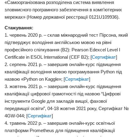
«Самоорганізована розподілена система виявлення
зловмисного програмного забезпечення в комп’ютерних
мережах» (Номер державної реєстрації 0121U109936).
Стажування:
1. червень 2020 р. – склав міжнародний тест Пірсона, який
підтверджує володіння англійською мовою на рівні
професійного спілкування (В2): Pearson Edexcel Level I
Certificate in ESOL International (CEF B2); [
Сертифікат
]
2. серпень 2021 р. – завершив онлайн-курс підвищення
кваліфікації володіння мовою програмування Python під
назвою «Python on Kaggle»; [
Cертифікат
]
3. жовтень 2021 р. – завершив онлайн-курс підвищення
кваліфікації цифрової грамотності під назвою “Цифрові
інструменти Google для закладів вищої, фахової
передвищої освіти”, 04-18 жовтня 2021 року, Сертифікат №
4GW-044; [
Cертифікат
]
4. травень 2022 р. – завершив онлайн-курс освітньої
платформи Prometheus для підвищення кваліфікації