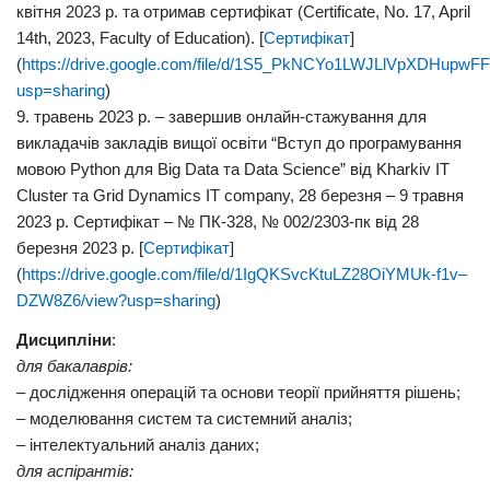
квітня 2023 р. та отримав сертифікат (Certificate, No. 17, April
14th, 2023, Faculty of Education). [
Сертифікат
]
(
https://drive.google.com/file/d/1S5_PkNCYo1LWJLlVpXDHupwFF
usp=sharing
)
9. травень 2023 р. – завершив онлайн-стажування для
викладачів закладів вищої освіти “Вступ до програмування
мовою Python для Big Data та Data Science” від Kharkiv IT
Cluster та Grid Dynamics IT company, 28 березня – 9 травня
2023 р. Сертифікат – № ПК-328, № 002/2303-пк від 28
березня 2023 р. [
Сертифікат
]
(
https://drive.google.com/file/d/1IgQKSvcKtuLZ28OiYMUk-f1v–
DZW8Z6/view?usp=sharing
)
Дисципліни
:
для бакалаврів:
– дослідження операцій та основи теорії прийняття рішень;
– моделювання систем та системний аналіз;
– інтелектуальний аналіз даних;
для аспірантів: