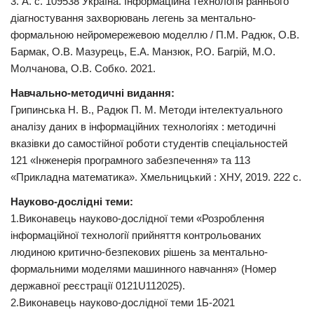
3. А. с. 109538 Україна. Інформаційна технологія раннього
діагностування захворювань легень за ментально-
формальною нейромережевою моделлю / П.М. Радюк, О.В.
Бармак, О.В. Мазурець, Е.А. Манзюк, Р.О. Багрій, М.О.
Молчанова, О.В. Собко. 2021.
Навчально-методичні видання:
Грипинська Н. В., Радюк П. М. Методи інтелектуального
аналізу даних в інформаційних технологіях : методичні
вказівки до самостійної роботи студентів спеціальностей
121 «Інженерія програмного забезпечення» та 113
«Прикладна математика». Хмельницький : ХНУ, 2019. 222 с.
Науково-дослідні теми:
1.Виконавець науково-дослідної теми «Розроблення
інформаційної технології прийняття контрольованих
людиною критично-безпекових рішень за ментально-
формальними моделями машинного навчання» (Номер
державної реєстрації 0121U112025).
2.Виконавець науково-дослідної теми 1Б-2021