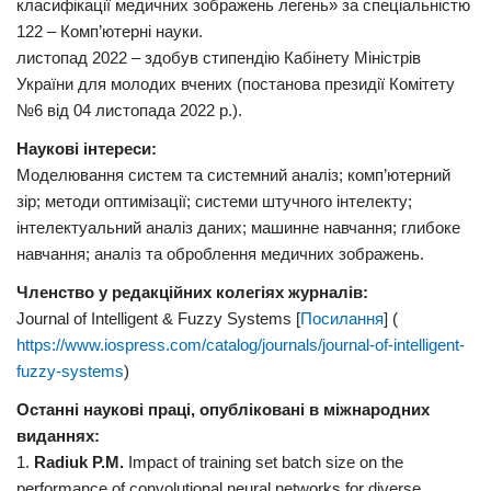
класифікації медичних зображень легень» за спеціальністю
122 – Комп’ютерні науки.
листопад 2022 – здобув стипендію Кабінету Міністрів
України для молодих вчених (постанова президії Комітету
№6 від 04 листопада 2022 р.).
Наукові інтереси:
Моделювання систем та системний аналіз; комп’ютерний
зір; методи оптимізації; системи штучного інтелекту;
інтелектуальний аналіз даних; машинне навчання; глибоке
навчання; аналіз та оброблення медичних зображень.
Членство у редакційних колегіях журналів:
Journal of Intelligent & Fuzzy Systems [
Посилання
] (
https://www.iospress.com/catalog/journals/journal-of-intelligent-
fuzzy-systems
)
Останні наукові праці, опубліковані в міжнародних
виданнях:
1.
Radiuk P.M.
Impact of training set batch size on the
performance of convolutional neural networks for diverse