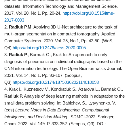
datasets. Information Technology and Management Science.
2017. Vol. 20, No 1. Pp. 20-24.
https://doi.org/10.1515/itms-
2017-0003
2.
Radiuk P.M.
Applying 3D U-Net architecture to the task of
multi-organ segmentation in computed tomography. Applied
Computer Systems. 2020. Vol. 25, No 1, Pp. 43-50. (WoS,
Q4)
https://doi.org/10.2478/acss-2020-0005
3.
Radiuk P.
, Barmak O., Krak Iu. An approach to early
diagnosis of pneumonia on individual radiographs based on the
CNN information technology. The Open Bioinformatics Journal.
2021. Vol. 14, No 1. Pp. 93-107. (Scopus,
Q3)
https://doi.org/10.2174/1875036202114010093
4. Krak I., Kuznetsov V., Kondratiuk S., Azarova L., Barmak O.,
Radiuk P.
Analysis of deep learning methods in adaptation to the
small data problem solving. In: Babichev, S., Lytvynenko, V.
(eds)
Lecture Notes in Data Engineering, Computational
Intelligence, and Decision Making.
ISDMCI-2022. Springer,
Cham. 2023. Vol. 149. P. 333-352. (Scopus, Q3). DOI: