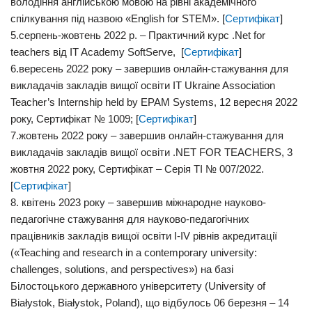
володіння англійською мовою на рівні академічного
спілкування під назвою «English for STEM». [
Cертифікат
]
5.cерпень-жовтень 2022 р. – Практичний курс .Net for
teachers від IT Academy SoftServe, [
Cертифікат
]
6.вересень 2022 року – завершив онлайн-стажування для
викладачів закладів вищої освіти IT Ukraine Association
Teacher’s Internship held by EPAM Systems, 12 вересня 2022
року, Сертифікат № 1009; [
Сертифікат
]
7.жовтень 2022 року – завершив онлайн-стажування для
викладачів закладів вищої освіти .NET FOR TEACHERS, 3
жовтня 2022 року, Сертифікат – Серія ТІ № 007/2022.
[
Сертифікат
]
8. квітень 2023 року – завершив міжнародне науково-
педагогічне стажування для науково-педагогічних
працівників закладів вищої освіти I-IV рівнів акредитації
(«Teaching and research in a contemporary university:
challenges, solutions, and perspectives») на базі
Білостоцького державного університету (University of
Białystok, Białystok, Poland), що відбулось 06 березня – 14