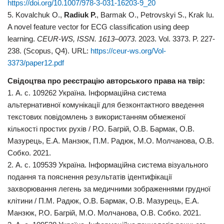
https://doi.org/10.1007/978-3-031-16203-9_20
5. Kovalchuk O.,
Radiuk P.
, Barmak O., Petrovskyi S., Krak Iu.
A novel feature vector for ECG classification using deep
learning.
CEUR-WS, ISSN. 1613–0073
. 2023. Vol. 3373. P. 227-
238. (Scopus, Q4). URL:
https://ceur-ws.org/Vol-
3373/paper12.pdf
Свідоцтва про реєстрацію авторського права на твір:
1. А. с. 109262 Україна. Інформаційна система
альтернативної комунікації для безконтактного введення
текстових повідомлень з використанням обмеженої
кількості простих рухів / Р.О. Багрій, О.В. Бармак, О.В.
Мазурець, Е.А. Манзюк, П.М. Радюк, М.О. Молчанова, О.В.
Собко. 2021.
2. А. с. 109539 Україна. Інформаційна система візуального
подання та пояснення результатів ідентифікації
захворювання легень за медичними зображеннями грудної
клітини / П.М. Радюк, О.В. Бармак, О.В. Мазурець, Е.А.
Манзюк, Р.О. Багрій, М.О. Молчанова, О.В. Собко. 2021.