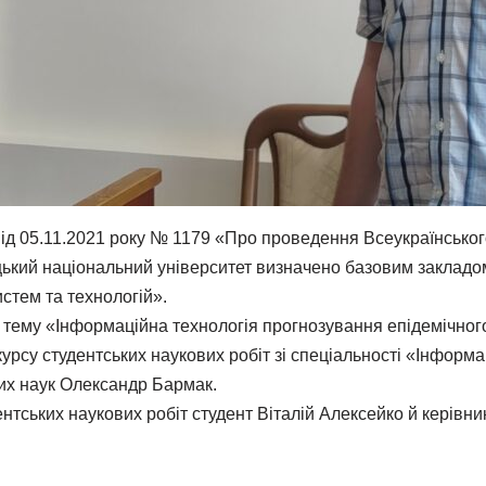
 від 05.11.2021 року № 1179 «Про проведення Всеукраїнського
ький національний університет визначено базовим закладом 
стем та технологій».
а тему «Інформаційна технологія прогнозування епідемічно
курсу студентських наукових робіт зі спеціальності «Інформа
их наук Олександр Бармак.
удентських наукових робіт студент Віталій Алексейко й кері