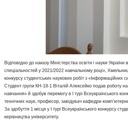
Відповідно до наказу Міністерства освіти і науки України
спеціальностей у 2021/2022 навчальному році», Хмельниц
конкурсу студентських наукових робіт з «Інформаційних си
Студент групи КН-18-1 Віталій Алексейко подав роботу н
навчання» й здобув перемогу в І турі Всеукраїнського кон
технічних наук, професор, завідувач кафедри комп’ютерн
За здобуття 1 місця у І турі Всеукраїнського конкурсу ст
керівництва університету.