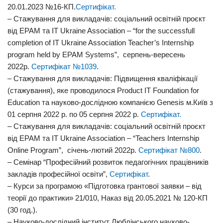
20.01.2023 №16-КП.
Сертифікат.
– Стажування для викладачів: cоціальний освітній проєкт
від ЕРАМ та IT Ukraine Association – “for the successfull
completion of IT Ukraine Association Teacher’s Internship
program held by EPAM Systems”, серпень-вересень
2022р.
Сертифікат №1039
.
– Стажування для викладачів: Підвищення кваліфікації
(стажування), яке проводилося Product IT Foundation for
Education та науково-дослідною компанією Genesis м.Київ з
01 серпня 2022 р. по 05 серпня 2022 р.
Сертифікат.
– Стажування для викладачів: cоціальний освітній проєкт
від ЕРАМ та IT Ukraine Association – “Teachers Internship
Online Program”, січень-лютий 2022р.
Сертифікат №800
.
– Семінар “Професійний розвиток педагогічних працівників
закладів професійної освіти”,
Cертифікат
.
– Курси за програмою «Підготовка грантової заявки – від
теорії до практики» 21/010, Наказ від 20.05.2021 № 120-КП
(30 год.).
– Науково-дослідний інститут Люблінського науково-