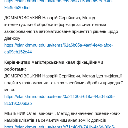
https://elar.khmnu.edu.ua/items/c6a8847f-50db-45e5-90fb-
9fc9efb30dbd
ДОМБРОВСЬКИЙ Назарій Сергійович, Метод
інтелектуальної обробки інформації за симптомами
захворювання та автоматизоване прийняття рішень щодо
діагнозу
https://elar.khmnu.edu.ua/items/61a6b05a-4aaf-4e4e-afce-
ea09eb152c44
Керівництво магістерськими кваліфікаційними
роботами:
ДОМБРОВСЬКИЙ Назарій Сергійович, Метод ідентифікації
подій в україномовних текстах засобами обробки природної
мови.
https://elar.khmnu.edu.ua/items/0a211306-619a-44a0-bb35-
81519c506bab
МЕЛЬНИК Олег Іванович, Метод визначення поведінкових
намірів клієнтів за семантичним аналізом їх дописів
https://elar.khmnu.edu.ua/items/e71c48d9-741b-4a6d-90d5-