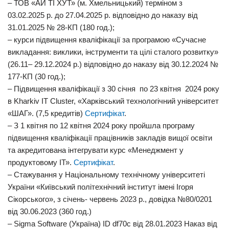
– ТОВ «АЙ ТІ ХУТ» (м. Хмельницький) терміном з
03.02.2025 р. до 27.04.2025 р. відповідно до наказу від
31.01.2025 № 28-КП (180 год.);
– курси підвищення кваліфікації за програмою «Сучасне
викладання: виклики, інструменти та цілі сталого розвитку»
(26.11– 29.12.2024 р.) відповідно до наказу від 30.12.2024 №
177-КП (30 год.);
– Підвищення кваліфікації з 30 січня по 23 квітня 2024 року
в Kharkiv IT Cluster, «Харківський технологічний університет
«ШАГ». (7,5 кредитів)
Сертифікат
.
– З 1 квітня по 12 квітня 2024 року пройшла програму
підвищення кваліфікації працівників закладів вищої освіти
та акредитована інтегрувати курс «Менеджмент у
продуктовому ІТ».
Сертифікат
.
– Стажування у Національному технічному університеті
України «Київський політехнічний інститут імені Ігоря
Сікорського», з січень- червень 2023 р., довідка №80/0201
від 30.06.2023 (360 год.)
– Sigma Software (Україна) ID df70c від 28.01.2023 Наказ від