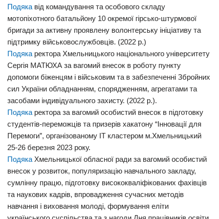
Подяка
від командування та особового складу
мотопіхотного батальйону 10 окремої гірсько-штурмової
бригади за активну проявлену волонтерську ініціативу та
підтримку військовослужбовців. (2022 р.)
Подяка
ректора Хмельницького національного університету
Сергія МАТЮХА за вагомий внесок в роботу пункту
допомоги біженцям і військовим та в забезпеченні Збройних
сил України обладнанням, спорядженням, агрегатами та
засобами індивідуального захисту. (2022 р.).
Подяка
ректора за вагомий особистий внесок в підготовку
студентів-переможців та призерів хакатону “Інновації для
Перемоги”, організованому ІТ кластером м.Хмельницький
25-26 березня 2023 року.
Подяка
Хмельницької обласної ради за вагомий особистий
внесок у розвиток, популяризацію навчального закладу,
сумлінну працю, підготовку висококваліфікованих фахівців
та наукових кадрів, впровадження сучасних методів
навчання і виховання молоді, формування еліти
українського суспільства та з нагоди Дня працівників освіти.