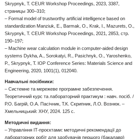
Skrypnyk, T. CEUR Workshop Proceedings, 2023, 3387,
страницы 300–310;
– Formal model of trustworthy artificial intelligence based on
standardization Manziuk, E., Barmak, O., Krak, I., Mazurets, O.,
Skrypnyk, T. CEUR Workshop Proceedings, 2021, 2853, стр.
190–197;
– Machine wear calculation module in computer-aided design
systems Dykha, A., Sorokatyi, R., Pasichnyk, O., Yaroshenko,
P., Skrypnyk, T. IOP Conference Series: Materials Science and
Engineering, 2020, 1001(1), 012040.
Навчальні посібники:
‒ Системне та мережеве програмне забезпечення.
Теоретичний курс та лабораторний практикум : навч. посіб. /
Р.О. Багрій, О.А. Пасічник, Т.К. Скрипник, Л.О. Вознюк. –
Хмельницький: ХНУ, 2024. 125 с.
Методичні видання:
‒ Управління ІТ-проєктами: методичні рекомендації до
лабораторних робіт для здобувачів першого (бакалавр)