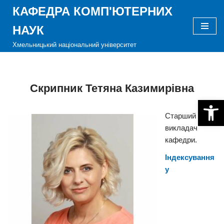
КАФЕДРА КОМП'ЮТЕРНИХ
Перейти
НАУК
до
Хмельницький національний університет
вмісту
Скрипник Тетяна Казимирівна
Відкри
Старший
викладач
кафедри.
Індексування
у