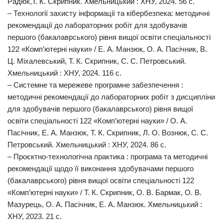
Радюк,Т. К. Скрипник. Хмельницький : ХНУ, 2024. 56 с.
‒ Технології захисту інформації та кібербезпека: методичні
рекомендації до лабораторних робіт для здобувачів
першого (бакалаврського) рівня вищої освіти спеціальності
122 «Комп’ютерні науки» / Е. А. Манзюк, О. А. Пасічник, В.
Ц. Міхалевський, Т. К. Скрипник, С. С. Петровський.
Хмельницький : ХНУ, 2024. 116 c.
‒ Системне та мережеве програмне забезпечення :
методичні рекомендації до лабораторних робіт з дисципліни
для здобувачів першого (бакалаврського) рівня вищої
освіти спеціальності 122 «Комп’ютерні науки» / О. А.
Пасічник, Е. А. Манзюк, Т. К. Скрипник, Л. О. Вознюк, С. С.
Петровський. Хмельницький : ХНУ, 2024. 86 с.
‒ Проєктно-технологічна практика : програма та методичні
рекомендації щодо її виконання здобувачами першого
(бакалаврського) рівня вищої освіти спеціальності 122
«Комп’ютерні науки» / Т. К. Скрипник, О. В. Бармак, О. В.
Мазурець, О. А. Пасічник, Е. А. Манзюк. Хмельницький :
ХНУ, 2023. 21 с.