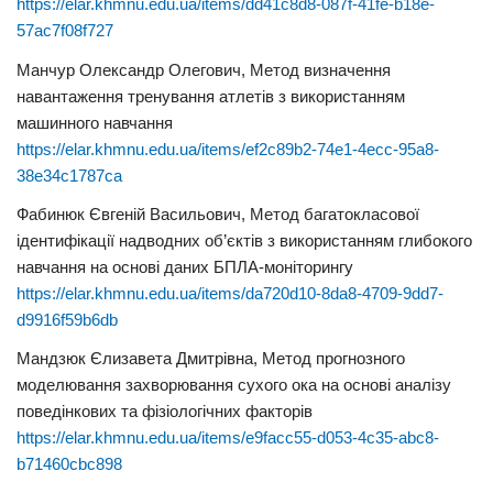
https://elar.khmnu.edu.ua/items/dd41c8d8-087f-41fe-b18e-
57ac7f08f727
Манчур Олександр Олегович, Метод визначення
навантаження тренування атлетів з використанням
машинного навчання
https://elar.khmnu.edu.ua/items/ef2c89b2-74e1-4ecc-95a8-
38e34c1787ca
Фабинюк Євгеній Васильович, Метод багатокласової
ідентифікації надводних об’єктів з використанням глибокого
навчання на основі даних БПЛА-моніторингу
https://elar.khmnu.edu.ua/items/da720d10-8da8-4709-9dd7-
d9916f59b6db
Мандзюк Єлизавета Дмитрівна, Метод прогнозного
моделювання захворювання сухого ока на основі аналізу
поведінкових та фізіологічних факторів
https://elar.khmnu.edu.ua/items/e9facc55-d053-4c35-abc8-
b71460cbc898