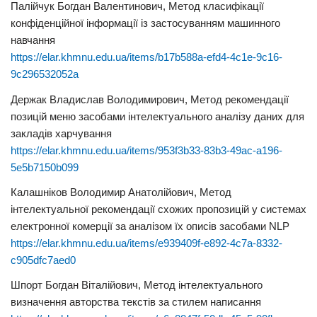
Палійчук Богдан Валентинович, Метод класифікації
конфіденційної інформації із застосуванням машинного
навчання
https://elar.khmnu.edu.ua/items/b17b588a-efd4-4c1e-9c16-
9c296532052a
Держак Владислав Володимирович, Метод рекомендації
позицій меню засобами інтелектуального аналізу даних для
закладів харчування
https://elar.khmnu.edu.ua/items/953f3b33-83b3-49ac-a196-
5e5b7150b099
Калашніков Володимир Анатолійович, Метод
інтелектуальної рекомендації схожих пропозицій у системах
електронної комерції за аналізом їх описів засобами NLP
https://elar.khmnu.edu.ua/items/e939409f-e892-4c7a-8332-
c905dfc7aed0
Шпорт Богдан Віталійович, Метод інтелектуального
визначення авторства текстів за стилем написання