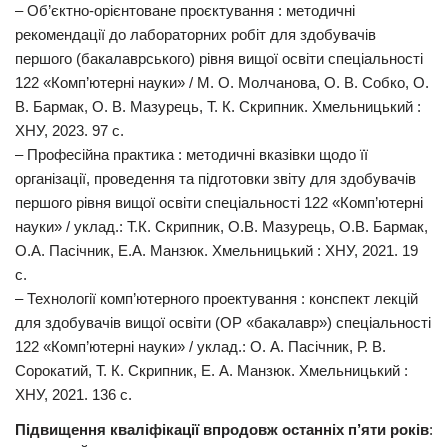
‒ Об’єктно-орієнтоване проєктування : методичні
рекомендації до лабораторних робіт для здобувачів
першого (бакалаврського) рівня вищої освіти спеціальності
122 «Комп’ютерні науки» / М. О. Молчанова, О. В. Собко, О.
В. Бармак, О. В. Мазурець, Т. К. Скрипник. Хмельницький :
ХНУ, 2023. 97 с.
‒ Професійна практика : методичні вказівки щодо її
організації, проведення та підготовки звіту для здобувачів
першого рівня вищої освіти спеціальності 122 «Комп’ютерні
науки» / уклад.: Т.К. Скрипник, О.В. Мазурець, О.В. Бармак,
О.А. Пасічник, Е.А. Манзюк. Хмельницький : ХНУ, 2021. 19
с.
‒ Технології комп’ютерного проектування : конспект лекцій
для здобувачів вищої освіти (ОР «бакалавр») спеціальності
122 «Комп’ютерні науки» / уклад.: О. А. Пасічник, Р. В.
Сорокатий, Т. К. Скрипник, Е. А. Манзюк. Хмельницький :
ХНУ, 2021. 136 с.
Підвищення кваліфікації впродовж останніх п’яти років
: