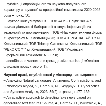
– публікації апробаційного та науково-популярного
характеру з наукової та професійної тематики за 2020-2025
роки – понад 50;
– наукове консультування – ТОВ «АМС Брідж ЛЛС» в
рамках діяльності Лабораторії в галузі інформаційних
технологій та програмування; ТОВ «Науково-технічна фірма
«Інфосервіс» м. Хмельницький; ТОВ «ТЕРРАЛАБ АЙ ТІ» м.
Хмельницький; ТОВ Твінкор Системс м. Хмельницький; ТОВ
“РЕКС СОФТ” м. Хмельницький; ТОВ “Українські
Інформаційні Технології” м. Львів;
– асоційоване членство в громадській організації «Освітня
фундація продуктового ІТ».
Наукові праці, опубліковані у міжнародних виданнях:
– Analyzing Natural Languages: Antimems, Contradictions, and
Onthologies Kryvyi, S., Darchuk, N., Skrypnyk, T. Cybernetics
and Systems Analysis, 2023, 59(2), страницы 177–189;
– An adaptive approach to detecting fake news based on
generalized text features Shupta, A., Barmak, O., Wierzbicki, A.,