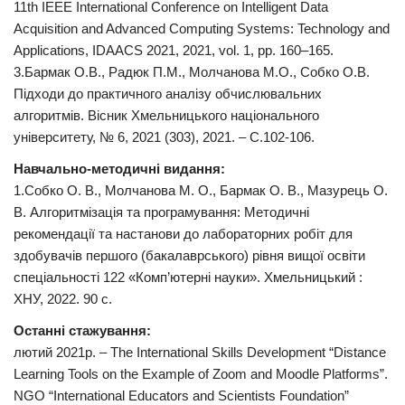
11th IEEE International Conference on Intelligent Data
Acquisition and Advanced Computing Systems: Technology and
Applications, IDAACS 2021, 2021, vol. 1, pp. 160–165.
3.Бармак О.В., Радюк П.М., Молчанова М.О., Собко О.В.
Підходи до практичного аналізу обчислювальних
алгоритмів. Вісник Хмельницького національного
університету, № 6, 2021 (303), 2021. – С.102-106.
Навчально-методичні видання:
1.Собко О. В., Молчанова М. О., Бармак О. В., Мазурець О.
В. Алгоритмізація та програмування: Методичні
рекомендації та настанови до лабораторних робіт для
здобувачів першого (бакалаврського) рівня вищої освіти
спеціальності 122 «Комп’ютерні науки». Хмельницький :
ХНУ, 2022. 90 с.
Останні стажування:
лютий 2021р. – The International Skills Development “Distance
Learning Tools on the Example of Zoom and Moodle Platforms”.
NGO “International Educators and Scientists Foundation”