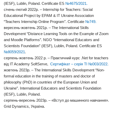
(IESF), Lublin, Poland. Certificate ES
№4675/2021.
січень-лютий 2022р. – Internship for Teachers: Social
Educational Project by EPAM & IT Ukraine Association
“Teachers Internship Online Program”. Certificate
№749.
вересень-жовтень 2021р. – The International Skills
Development “Distance Learning Tools on the Example of Zoom
and Moodle Platforms”. NGO “International Educators and
Scientists Foundation” (IESF), Lublin, Poland. Certificate ES
№8059/2021
.
cерпень-жовтень 2022 р. – Практичний курс .Net for teachers
від IT Academy SoftServe,
Сертифікат – серія TI №003/2022.
жовтень 2023р. – The International Skills Development “Non-
formal education in the training of masters and doctor of
philosophy (PhD) in countries of the European Union and
Ukraine”. International Educators and Scientists Foundation
(IESF), Lublin, Poland.
серпень-вересень 2023р. – «Вступ до машинного навчання».
Grid Dynamics, Україна.