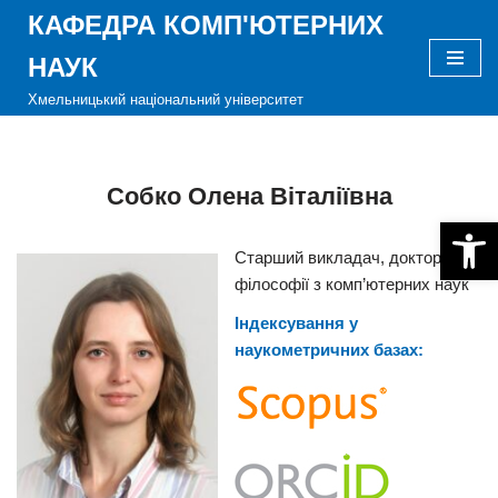
КАФЕДРА КОМП'ЮТЕРНИХ
Перейти
НАУК
до
Хмельницький національний університет
вмісту
Собко Олена Віталіївна
Відкри
Старший викладач, доктор
філософії з комп’ютерних наук
Індексування у
наукометричних базах: