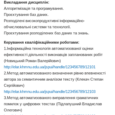
Викладання дисциплін:
Алгоритмізація та програмування.
Проєктування баз даних.
Розподілені високопродуктивні інформаційно-
обчислювальні системи та технології.
Проєктування розподілених баз даних та знань.
Керування кваліфікаційними роботами:
1.Інформаційна технологія автоматизованої оцінки
ефективності діяльності виконавців запланованих робіт
(Новицький Роман Валерійович)
http://elar.khmnu.edu.ua/jspui/handle/123456789/12101
2.Метод автоматизованого визначення рівню впевненості
автора за семантичним аналізом тексту (Клекач Степан
Сергійович)
http://elar.khmnu.edu.ua/jspui/handle/123456789/12103
3.Метод автоматизованого виправлення граматичних
помилок у цифрових текстах (Підлапушний Владислав
Олегович)