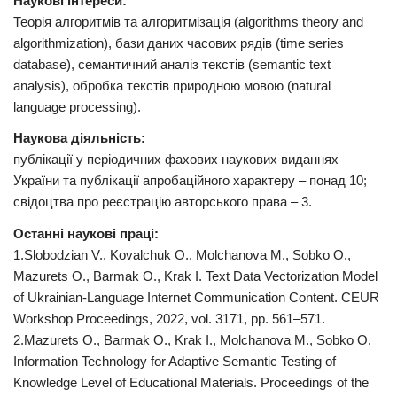
Наукові інтереси:
Теорія алгоритмів та алгоритмізація (algorithms theory and
algorithmization), бази даних часових рядів (time series
database), семантичний аналіз текстів (semantic text
analysis), обробка текстів природною мовою (natural
language processing).
Наукова діяльність:
публікації у періодичних фахових наукових виданнях
України та публікації апробаційного характеру – понад 10;
свідоцтва про реєстрацію авторського права – 3.
Останні наукові праці:
1.Slobodzian V., Kovalchuk O., Molchanova M., Sobko O.,
Mazurets O., Barmak O., Krak I. Text Data Vectorization Model
of Ukrainian-Language Internet Communication Content. CEUR
Workshop Proceedings, 2022, vol. 3171, pp. 561–571.
2.Mazurets O., Barmak O., Krak I., Molchanova M., Sobko O.
Information Technology for Adaptive Semantic Testing of
Knowledge Level of Educational Materials. Proceedings of the