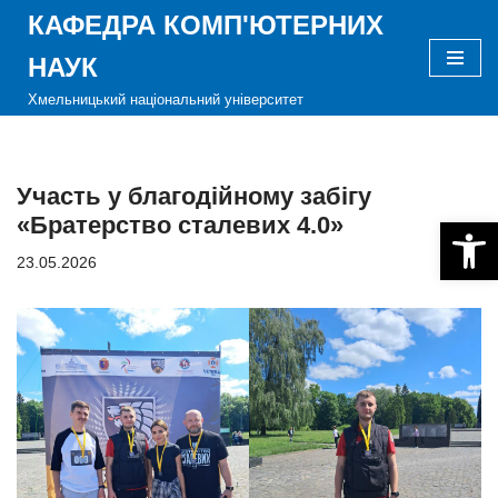
КАФЕДРА КОМП'ЮТЕРНИХ
Перейти
НАУК
до
Хмельницький національний університет
вмісту
Участь у благодійному забігу
«Братерство сталевих 4.0»
Відкри
23.05.2026