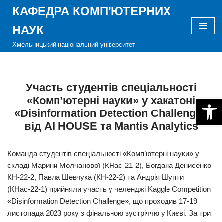
КАФЕДРА КОМП'ЮТЕРНИХ
Перейти
НАУК
до
Хмельницький національний університет
вмісту
Участь студентів спеціальності
«Комп’ютерні науки» у хакатоні
Відкри
«Disinformation Detection Сhallenge»
від AI HOUSE та Mantis Analytics
Команда студентів спеціальності «Комп’ютерні науки» у
складі Марини Молчанової (КНас-21-2), Богдана Денисенко
КН-22-2, Павла Шевчука (КН-22-2) та Андрія Шупти
(КНас-22-1) прийняли участь у челенджі Kaggle Competition
«Disinformation Detection Сhallenge», що проходив 17-19
листопада 2023 року з фінальною зустріччю у Києві. За три