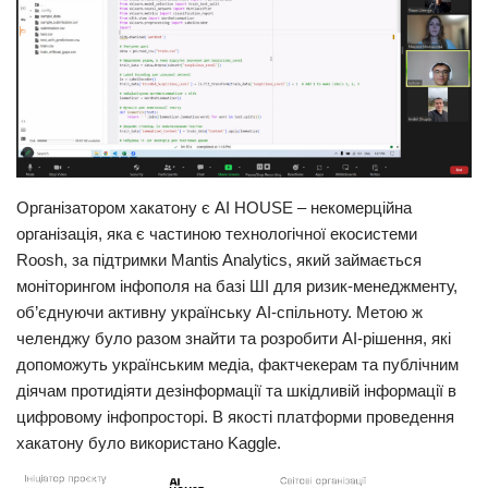
Організатором хакатону є AI HOUSE – некомерційна
організація, яка є частиною технологічної екосистеми
Roosh, за підтримки Mantis Analytics, який займається
моніторингом інфополя на базі ШІ для ризик-менеджменту,
об’єднуючи активну українську AI-спільноту. Метою ж
челенджу було разом знайти та розробити AI-рішення, які
допоможуть українським медіа, фактчекерам та публічним
діячам протидіяти дезінформації та шкідливій інформації в
цифровому інфопросторі. В якості платформи проведення
хакатону було використано Kaggle.