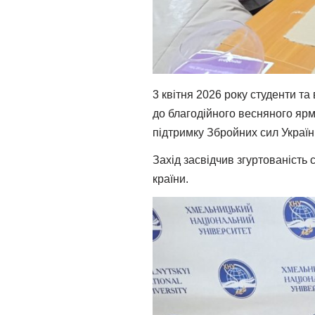
3 квітня 2026 року студенти т
до благодійного весняного ярм
підтримку Збройних сил Україн
Захід засвідчив згуртованість 
країни.