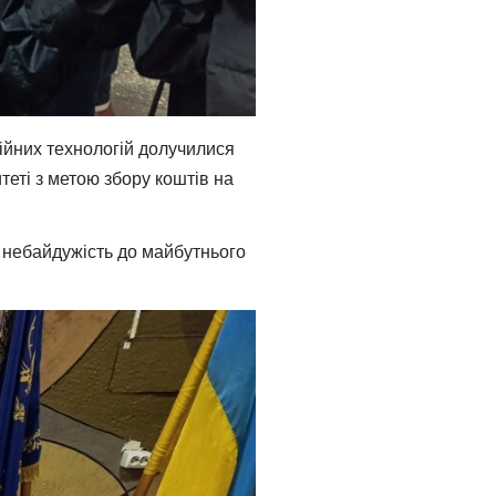
ійних технологій долучилися
еті з метою збору коштів на
а небайдужість до майбутнього