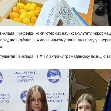
а викладачі кафедри комп’ютерних наук факультету інформац
арку, що відбувся в Хмельницькому національному університ
и.
студентів і викладачів ХНУ, активну громадянську позицію т