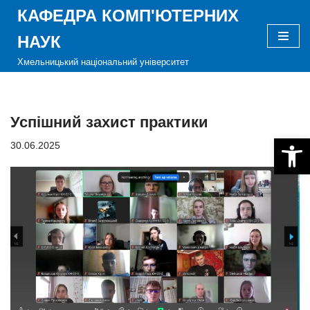
КАФЕДРА КОМП'ЮТЕРНИХ
Перейти
НАУК
до
Хмельницький національний університет
вмісту
Успішний захист практики
Відкри
30.06.2025