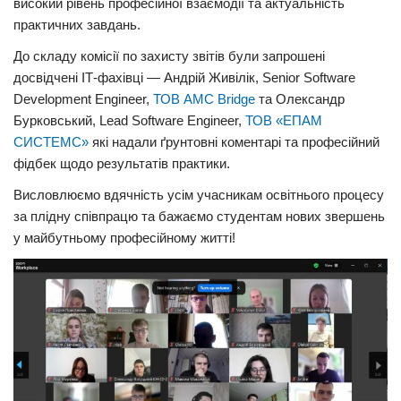
високий рівень професійної взаємодії та актуальність
практичних завдань.
До складу комісії по захисту звітів були запрошені
досвідчені ІТ-фахівці — Андрій Живілік, Senior Software
Development Engineer,
ТОВ АМC Bridge
та Олександр
Бурковський, Lead Software Engineer,
ТОВ «ЕПАМ
СИСТЕМС»
які надали ґрунтовні коментарі та професійний
фідбек щодо результатів практики.
Висловлюємо вдячність усім учасникам освітнього процесу
за плідну співпрацю та бажаємо студентам нових звершень
у майбутньому професійному житті!