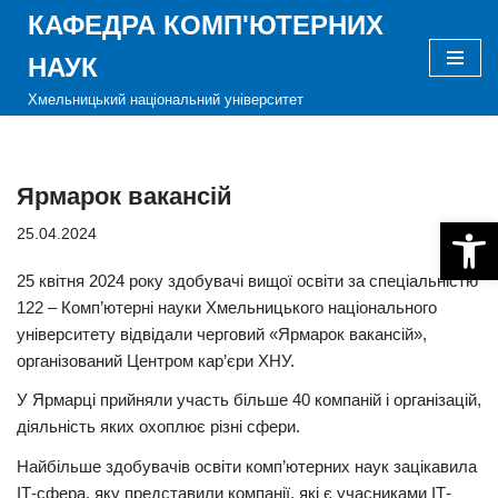
КАФЕДРА КОМП'ЮТЕРНИХ
Перейти
НАУК
до
Хмельницький національний університет
вмісту
Ярмарок вакансій
Відкри
25.04.2024
25 квітня 2024 року здобувачі вищої освіти за спеціальністю
122 – Комп’ютерні науки Хмельницького національного
університету відвідали черговий «Ярмарок вакансій»,
організований Центром кар’єри ХНУ.
У Ярмарці прийняли участь більше 40 компаній і організацій,
діяльність яких охоплює різні сфери.
Найбільше здобувачів освіти комп’ютерних наук зацікавила
ІТ-сфера, яку представили компанії, які є учасниками IТ-