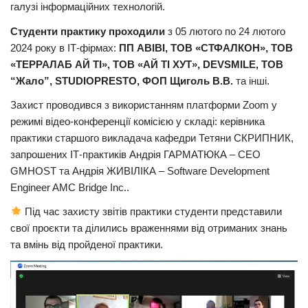
галузі інформаційних технологій.
Студенти практику проходили
з 05 лютого по 24 лютого
2024 року в ІТ-фірмах:
ПП АВІВІ, ТОВ «СТФАЛКОН», ТОВ
«ТЕРРАЛАБ АЙ ТІ», ТОВ «АЙ ТІ ХУТ», DEVSMILE, ТОВ
“Жало”, STUDIOPRESTO, ФОП Щиголь В.В.
та інші.
Захист проводився з використанням платформи Zoom у
режимі відео-конференції комісією у складі: керівника
практики старшого викладача кафедри Тетяни СКРИПНИК,
запрошених ІТ-практиків Андрія ГАРМАТЮКА – СЕО
GMHOST та Андрія ЖИВІЛІКА – Software Development
Engineer AMC Bridge Inc..
Під час захисту звітів практики студенти представили
свої проєкти та ділились враженнями від отриманих знань
та вмінь від пройденої практики.