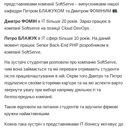
представниками компанії SoftServe – випускниками нашої
кафедри Петром БЛАЖУКОМ та Дмитром ФОМІНИМ
.
Дмитро ФОМІН
в ІТ більше 20 років. Зараз працює в
компанії Softserve на позиції Cloud DevOps .
Петро БЛАЖУК
в ІТ сфері більше 10 років. На даний
момент працює Senior Back-End PHP розробником в
компанії SoftServe.
На зустрічі студентам розповіли про компанію SoftServe,
чим вона займається та які переваги отримають студенти
після працевлаштування в ній. Окрім того Дмитро та Петро
поділилися своїми історіями кар’єри та на які аспекти варто
звернути увагу при виборі напряму діяльності та
безпосередньо компанії.
Також відповіли на питання студентів та вручили фірмові
кружки найактивнішим.
Кожна така зустріч з представниками ІТ-бізнесу мотивує до