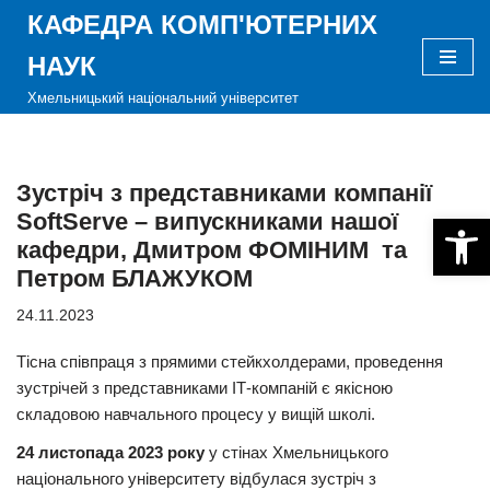
КАФЕДРА КОМП'ЮТЕРНИХ
Перейти
НАУК
до
Хмельницький національний університет
вмісту
Зустріч з представниками компанії
SoftServe – випускниками нашої
Відкри
кафедри, Дмитром ФОМІНИМ та
Петром БЛАЖУКОМ
24.11.2023
Тісна співпраця з прямими стейкхолдерами, проведення
зустрічей з представниками ІТ-компаній є якісною
складовою навчального процесу у вищій школі.
24 листопада 2023 року
у стінах Хмельницького
національного університету відбулася зустріч з