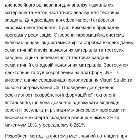
дисперсійного оцінювання для аналізу навчальних
матеріалів та метод частотного аналізу для тестових
завдань. Для дослідження ефективності створеної
інформаційної технології було виконано її прикладну
програмну реалізацію. Створена інформаційна система
включає основні підсистеми: збір та обробка вхідних даних,
семантичний аналіз навчальних матеріалів та тестових
завдань, оцінка релевантності тестових завдань
семантичній складовій начальних матеріалів. Застосунок
десктопний та був розроблений на платформі .NET з
використанням середовища програмування Visual Studio та
мовою програмування C#. Проведене дослідження
ефективності розробленої інформаційної технології
встановило, що вона дозволяє одержувати відповідні
коректні результати, різниця між висновком програми та
висновком експерта складала різницю мінімум 2% та
максимум 18%, у середньому 8,261%.
Розроблені метод та система має значний потенціал при