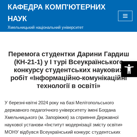
КАФЕДРА КОМП'ЮТЕРНИХ
Перейти
НАУК
до
Хмельницький національний університет
вмісту
Перемога студентки Дарини Гардиш
(КН-21-1) у І турі Всеукраїнського
Відкри
конкурсу студентських наукових
робіт «Інформаційно-комунікаційні
технології в освіті»
У березні-квітні 2024 року на базі Мелітопольського
державного педагогічного університету імені Богдана
Хмельницького (м. Запоріжжя) за сприяння Державної
наукової установи «Інститут модернізації змісту освіти»
МОНУ відбувся Всеукраїнський конкурс студентських