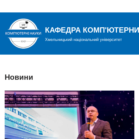
Перейти
до
КАФЕДРА КОМП'ЮТЕРНИ
вмісту
Хмельницький національний університет
Новини